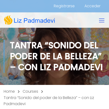
Registrarse
Acceder
TANTRA “SONIDO DEL
PODER DE LA BELLEZA”
– CON LIZ PADMADEVI
Home
Courses
Tantra “Sonido del poder de la Belleza” – con Liz
Padmadevi