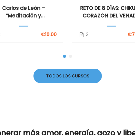
TO DE 8 DÍAS: CHIKUNG
¡Ilumínate con el Chi
ORAZÓN DEL VENADO
1er Nivel!
3
€75.00
2
€13
TODOS LOS CURSOS
nerar más amor, energía, gozo y libe