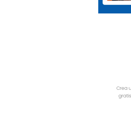
Crea u
grati