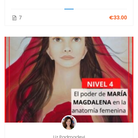
7
€33.00
Liz Padmadevi